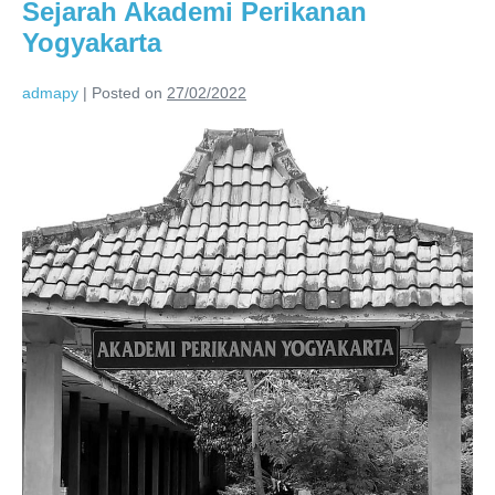
Sejarah Akademi Perikanan
Yogyakarta
admapy
|
Posted on
27/02/2022